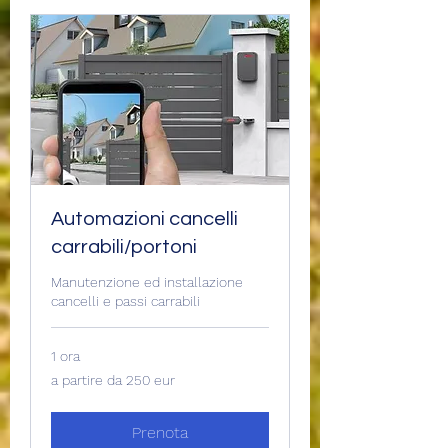
Automazioni cancelli
carrabili/portoni
Manutenzione ed installazione
cancelli e passi carrabili
1 ora
a
a partire da 250 eur
partire
da
250
eur
Prenota