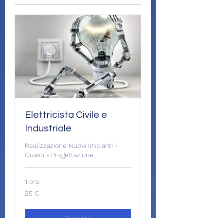
Elettricista Civile e
Industriale
Realizzazione Nuovi Impianti -
Guasti - Progettazione
1 ora
25
25 €
euro