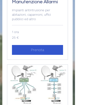
Manutenzione Allarmi
Impianti antintrusione per
abitazioni, capannoni, uffici
pubblici ed altro
1 ora
25
25 €
euro
Prenota