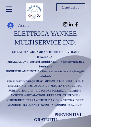
Contattaci
Accedi
ELETTRICA YANKEE
MULTISERVICE IND.
GIUGNO 2023 ABBIAMO APERTO DUE NUOVI RAMI
D'AZIENDA!
IMBARCAZIONI - Impianti Elettrici Navali - Videosorveglianza a
bordo nave
BONIFICHE AMBIENTALI - Ricerca strumentazione di spionaggio
industriale
oltre ai nostri servizi già attivi: IMPIANTI ELETTRICI CIVILI E
INDUSTRIALI - FOTOVOLTAICI - MAUTENZIONE EDIFICI
PUBBLICI E CIVILI - VIDEOSORVEGLIANZA - ALLARMI -
ANTENNE -AUTOMAZIONI - RETE DATI - TELEFONIA -
VERIFICHE DI TERRA - CERTIFICAZIONI - PRESTAZIONI DI
MANODOPERA - MANUTENZINI CAPANNONI ED AZIENDE.
PREVENTIVI
G
RATUITI!