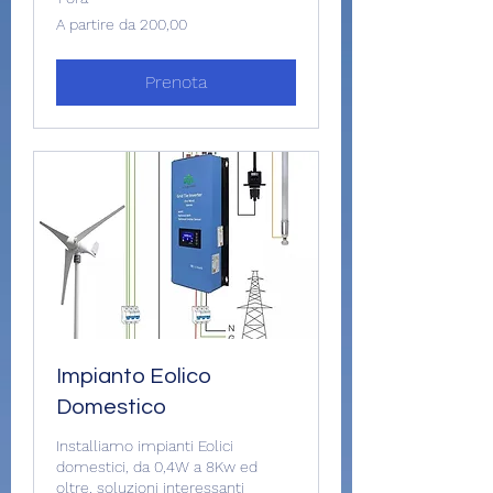
A
A partire da 200,00
partire
da
200,00
Prenota
Impianto Eolico
Domestico
Installiamo impianti Eolici
domestici, da 0,4W a 8Kw ed
oltre, soluzioni interessanti