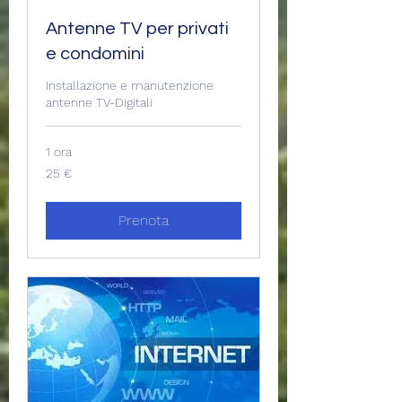
Antenne TV per privati
e condomini
Installazione e manutenzione
antenne TV-Digitali
1 ora
25
25 €
euro
Prenota