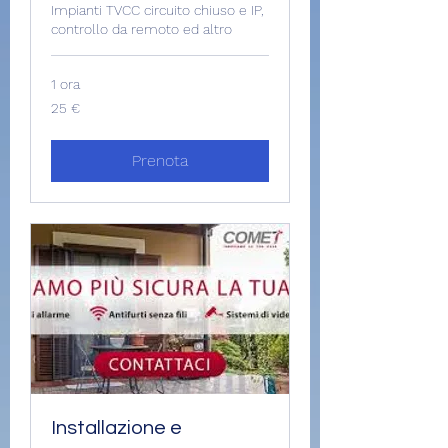
Impianti TVCC circuito chiuso e IP,
controllo da remoto ed altro
1 ora
25
25 €
euro
Prenota
Installazione e